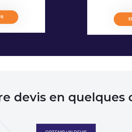
US
E
re devis en quelques c