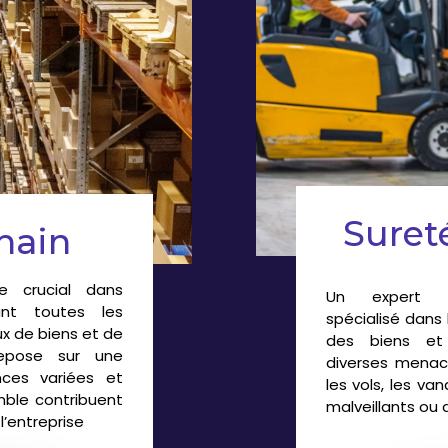
Suret
hain
le crucial dans
Un
expert en
sant toutes les
spécialisé
dans l
ux de biens et de
des biens et
 repose sur une
diverses menace
ces variées et
les vols,
les van
ble contribuent
malveillants ou 
l’entreprise