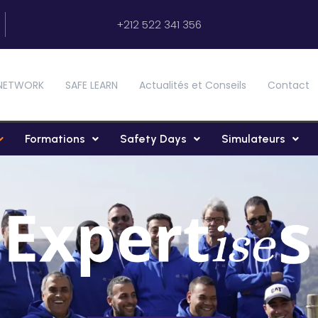
+212 522 341 356
NETWORK
SAFE LEARN
Actualités et Conseils
Contact
Formations
Safety Days
Simulateurs