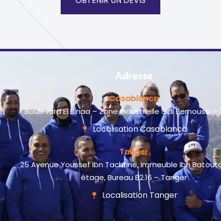
OBTENIR UN DEVIS
Adresse
Casablanca
Boulevard El Binaa – Zone Industrielle Sidi Bernoussi –
Localisation Casablanca
Tanger
25 Avenue Youssef Ibn Tachfine, Immeuble Ibn Batout
étage, Bureau B2.16 – Tanger
Localisation Tanger