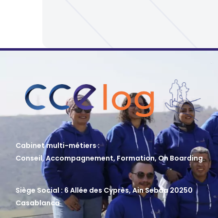
Cabinet multi-métiers :
Conseil, Accompagnement, Formation, On Boarding.
Siège Social : 6 Allée des Cyprès, Ain Sebâa 20250
Casablanca