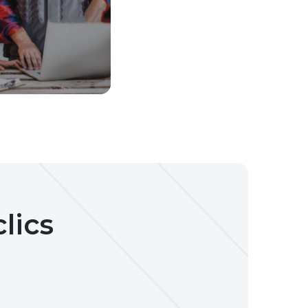
ons sur mesure,
spécifiques. Nous
mmes flexibles qui
 à vos attentes.
lics