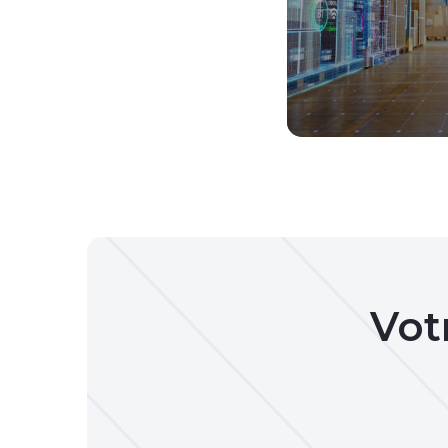
Nous vous guidon
modernes de gesti
d'optimiser vos pro
pr
Vot