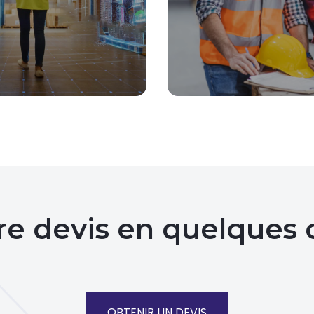
s à travers les méthodes
proposons des formati
on de la production, afin
adaptées à vos besoins 
cessus et d’accroître votre
construisons des progra
oductivité.
répondent parfaitement
re devis en quelques c
OBTENIR UN DEVIS