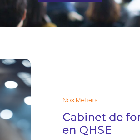
Nos Métiers
Cabinet de fo
en QHSE