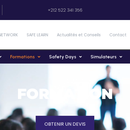
+212 522 341 356
NETWORK
SAFE LEARN
Actualités et Conseils
Contact
Formations
Safety Days
Simulateurs
FORMATION
OBTENIR UN DEVIS