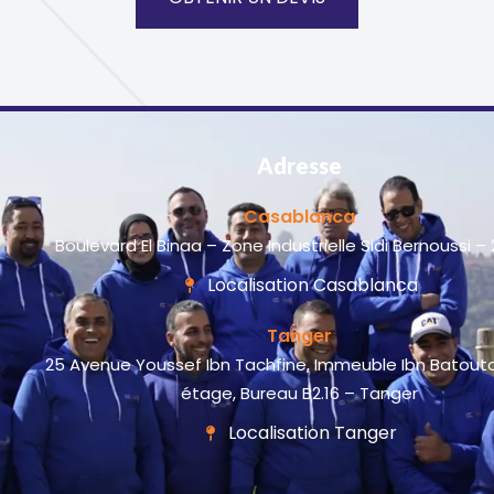
Adresse
Casablanca
Boulevard El Binaa – Zone Industrielle Sidi Bernoussi –
Localisation Casablanca
Tanger
25 Avenue Youssef Ibn Tachfine, Immeuble Ibn Batout
étage, Bureau B2.16 – Tanger
Localisation Tanger