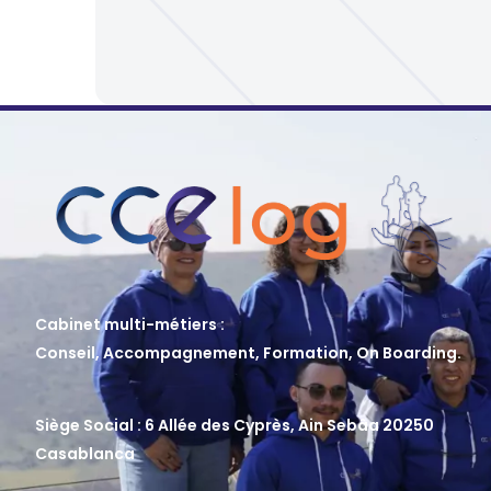
Cabinet multi-métiers :
Conseil, Accompagnement, Formation, On Boarding.
Siège Social : 6 Allée des Cyprès, Ain Sebâa 20250
Casablanca