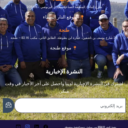
شارع البناء - المنطقة الصناعية بسيدي البرنوصي - 20590.
الموقع الدار البيضاء
طنجة
25 شارع يوسف بن تاشفين، عمارة ابن بطوطة، الطابق الثاني، مكتب B2.16 – طنجة
موقع طنجة
النشرة الإخبارية
اشترك في النشرة الإخبارية لدينا واحصل على آخر الأخبار في وقت
مبكر.
حقوق النشر © 2024 سي سيلوج . جميع الحقوق محفوظة.